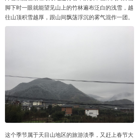
脚下时一眼就能望见山上的竹林遍布泛白的浅雪，越
往山顶积雪越厚，跟山间飘荡浮沉的雾气混作一团。
这个季节属于天目山地区的旅游淡季，又赶上春节大