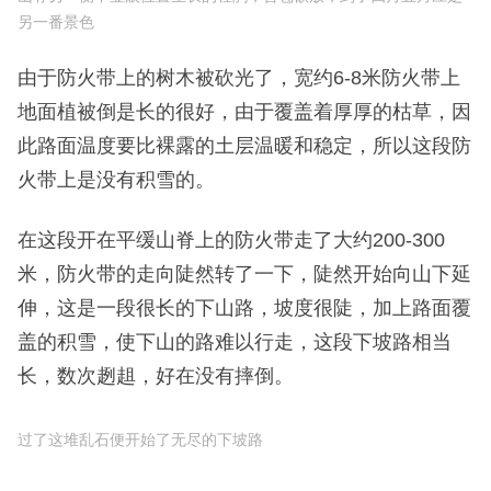
一段坡度非常平缓的山路，延伸在山脊上，由于处于
迎风坡，所以防火带两侧枯枝上的冰花比之前所见的
更厚更美丽，毫不夸张地说，让人窒息，即使风从底
下的山谷猛烈吹上来，仍忍不住想多看一会。
山脊侧面的树木
山脊左侧的树木
山脊另一侧不显眼位置生长的杜鹃，含苞欲放，到了四月五月应是
另一番景色
由于防火带上的树木被砍光了，宽约6-8米防火带上
地面植被倒是长的很好，由于覆盖着厚厚的枯草，因
此路面温度要比裸露的土层温暖和稳定，所以这段防