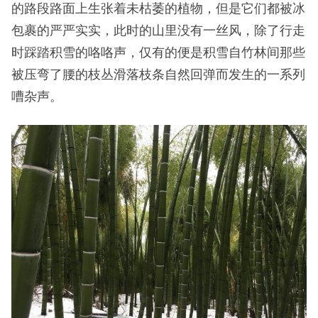
的路段路面上生张着未枯萎的植物，但是它们都被冰
包裹的严严实实，此时的山里没有一丝风，除了行走
时踩踏积雪的咯咯声，仅有的便是积雪自竹林间那些
被压弯了腰的枝丛滑落枝条自然回弹而发生的一系列
嘈杂声。