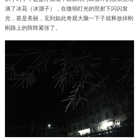
满了冰花（冰溜子），在微弱灯光的照射下闪闪发
光，甚是美丽，见到如此奇观大脑一下子就释放掉刚
刚路上的阵阵紧张了。