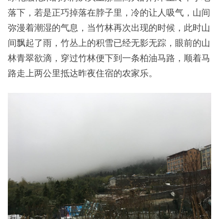
下山的路
往下走了几公里就来到了落叶和常绿混交林带，溪流
也开始出现，多条小溪从山间的石缝里涌出，稍作蓄
积后漫过下方的一块齐整的巨石自巨石侧立面的平整
石壁潺潺而下，巨石上溪水未及之处间或长着青苔，
或被冰雪覆盖或裸露在外，数条这样的小溪在一处汇
聚成更大的溪流，溪水哗哗作响，下山的路就沿溪而
就，再往下走溪流声不绝于耳。
冰花融化来的水滴从头上那些高大的树木上冷不丁地
落下，若是正巧掉落在脖子里，冷的让人吸气，山间
弥漫着潮湿的气息，当竹林再次出现的时候，此时山
间飘起了雨，竹丛上的积雪已经无影无踪，眼前的山
林青翠欲滴，穿过竹林便下到一条柏油马路，顺着马