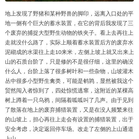
地上发现了野猪和某种野兽的脚印，远离入口处的平
地一侧有个巨大的蓄水装置，在它的背后我发现了三
个废弃的捕捉大型野生动物的铁夹子。看上去再往上
走就没什么路了，实际上顺着蓄水装置后方的废弃水
泥砌成的水渠往上走10来米，左侧上坡上就又出来上
山的石质台阶了，只是修的不是很仔细，这里的确没
什么人，台阶上落了很多树叶和一些杂物，山坡灌木
丛中很多小型野生禽类，可能是鹌鹑，显然被我这个
贸然闯入者惊到了，四处惊慌逃窜，这附近的某棵高
树上蹲着一只乌鸦，间隔着呱呱叫了几声。由于见到
了散落在地上的废弃捕猎装置，又是在没人频繁来往
的山坡上，担心再往上走会有设置的捕猎装置，出于
安全考虑，决定返回停车场。改走了左侧的上山通道
上山。