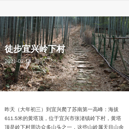
徒步宜兴岭下村
2021-02-15
游记
昨天（大年初三）到宜兴爬了苏南第一高峰：海拔
611.5米的黄塔顶，位于宜兴市张渚镇岭下村，黄塔
顶是岭下村周边众多山头之一，这些山岭属天目山余